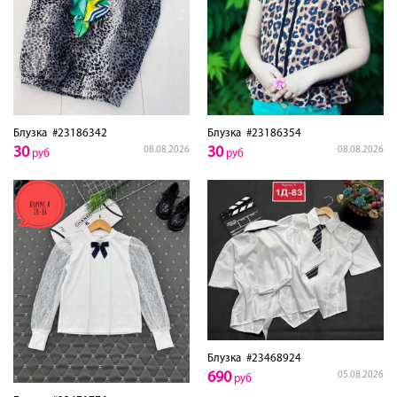
Блузка
#23186342
Блузка
#23186354
30
30
08.08.2026
08.08.2026
руб
руб
Блузка
#23468924
690
05.08.2026
руб