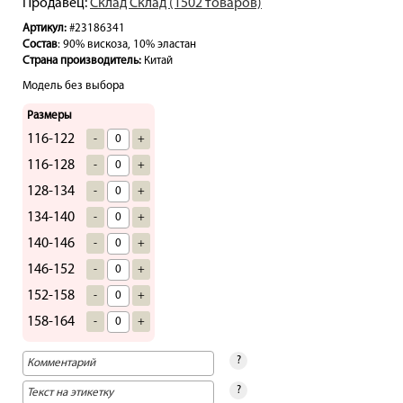
Продавец:
Склад Склад (1502 товаров)
Артикул:
#23186341
Состав
: 90% вискоза, 10% эластан
Страна производитель:
Китай
Модель без выбора
Размеры
116-122
-
+
116-128
-
+
128-134
-
+
134-140
-
+
140-146
-
+
146-152
-
+
152-158
-
+
158-164
-
+
?
?