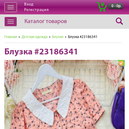
Вход
|
0 - 0р.
Открыть
Регистрация
навигацию
Каталог товаров
Открыть
навигацию
Главная
»
Детская одежда
»
Блузки
» Блузка #23186341
Блузка #23186341