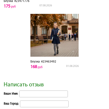
Блузка
#23471776
175
07.08.2026
руб
Блузка
#23463492
168
01.08.2026
руб
Написать отзыв
Ваше Имя:
Ваш Город: