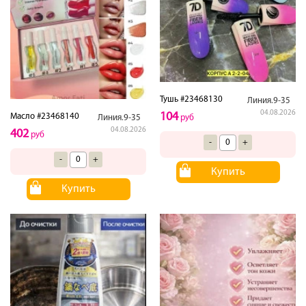
Тушь #23468130
Линия.9-35
04.08.2026
104
Масло #23468140
Линия.9-35
руб
04.08.2026
402
руб
-
+
-
+
Купить
Купить