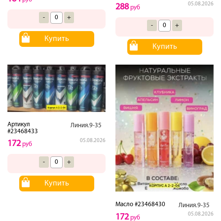
05.08.2026
288
руб
-
+
-
+
Купить
Купить
Артикул
Линия.9-35
#23468433
05.08.2026
172
руб
-
+
Купить
Масло #23468430
Линия.9-35
05.08.2026
172
руб