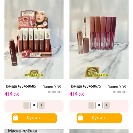
Помада #23468685
Помада #23468675
Линия.9-35
Линия.9-35
05.08.2026
05.08.2026
414
414
руб
руб
-
+
-
+
Купить
Купить