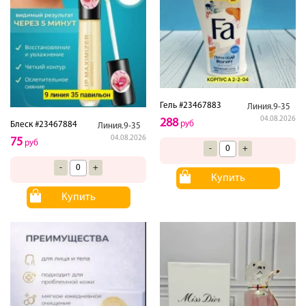
Гель #23467883
Линия.9-35
04.08.2026
288
руб
Блеск #23467884
Линия.9-35
04.08.2026
75
руб
-
+
-
+
Купить
Купить