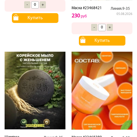
-
+
Маска #23468421
Линия.9-35
05.08.2026
230
руб
Купить
-
+
Купить