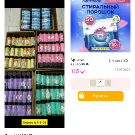
Артикул
Линия.9-35
#23468436
05.08.2026
115
руб
-
+
Купить