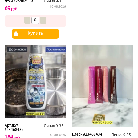
Духи #23468440
Линия.9-35
05.08.2026
69
руб
-
+
Купить
Артикул
Линия.9-35
#23468435
Блеск #23468434
Линия.9-35
05.08.2026
184
руб