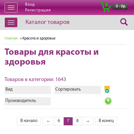
Вход
|
0 - 0р.
Открыть
Регистрация
навигацию
Каталог товаров
Открыть
навигацию
Главная
» Красота и здоровье
Товары для красоты и
здоровья
Товаров в категории: 1643
Вид
Сортировать
Производитель
В начало
←
6
7
8
→
В конец