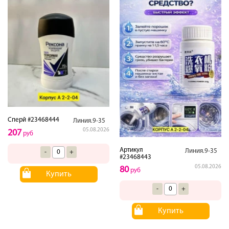
Сперй #23468444
Линия.9-35
05.08.2026
207
руб
Артикул
Линия.9-35
-
+
#23468443
05.08.2026
80
руб
Купить
-
+
Купить