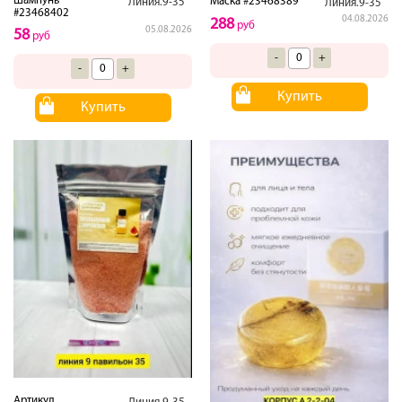
Шампунь
Маска #23468389
Линия.9-35
Линия.9-35
#23468402
04.08.2026
288
руб
05.08.2026
58
руб
-
+
-
+
Купить
Купить
Артикул