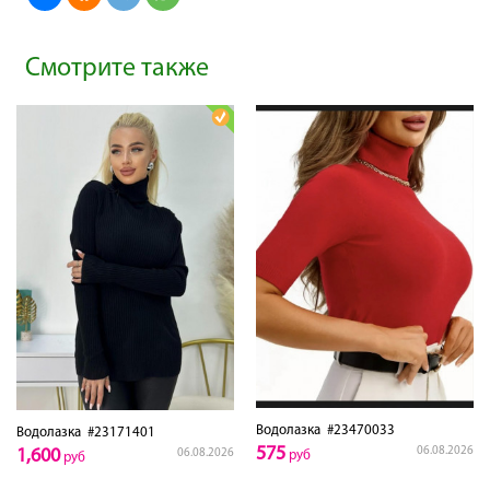
Смотрите также
Водолазка
#23470033
Водолазка
#23171401
575
06.08.2026
1,600
06.08.2026
руб
руб