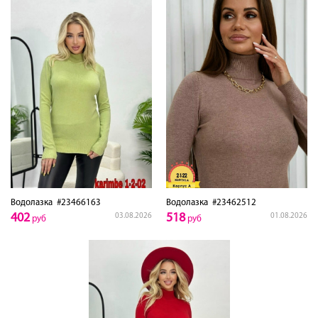
Водолазка
#23466163
Водолазка
#23462512
402
518
03.08.2026
01.08.2026
руб
руб