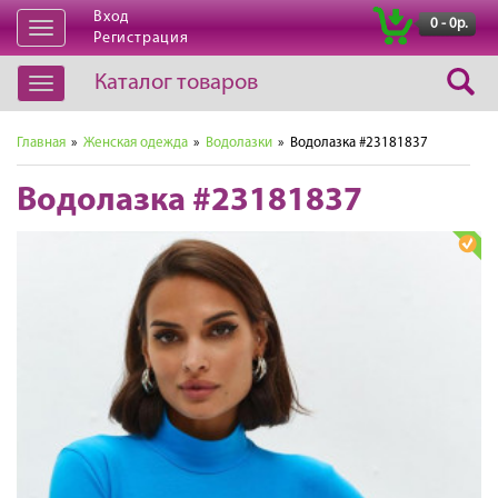
Вход
|
0 - 0р.
Открыть
Регистрация
навигацию
Каталог товаров
Открыть
навигацию
Главная
»
Женская одежда
»
Водолазки
» Водолазка #23181837
Водолазка #23181837