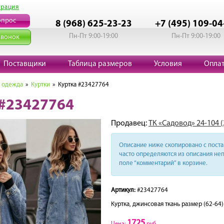
трация
опрос
8 (968) 625-23-23
+7 (495) 109-04
Пн-Пт 9:00-19:00
Пн-Пт 9:00-19:00
звонок
Поставщики
Таблица размеров
Условия
Опла
 одежда
»
Куртки
» Куртка #23427764
 #23427764
Продавец:
ТК «Садовод» 24-104 
Описание ниже скопировано с поста 
часто определяются из описания неп
поле “комментарий” в корзине.
Артикул:
#23427764
Куртка, джинсовая ткань размер (62-64)(
1725