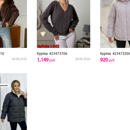
10
Куртка
#23473706
Куртка
#2347350
1,149
920
08.08.2026
08.08.2026
руб
руб