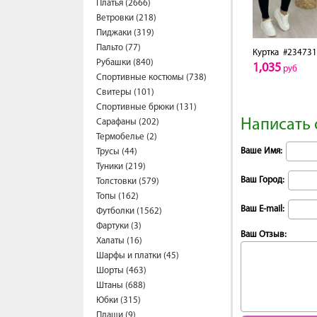
Платья (2666)
Ветровки (218)
Пиджаки (319)
Пальто (77)
Куртка
#234731
Рубашки (840)
1,035
руб
Спортивные костюмы (738)
Свитеры (101)
Спортивные брюки (131)
Написать 
Сарафаны (202)
Термобелье (2)
Ваше Имя:
Трусы (44)
Туники (219)
Ваш Город:
Толстовки (579)
Топы (162)
Ваш E-mail:
Футболки (1562)
Фартуки (3)
Ваш Отзыв:
Халаты (16)
Шарфы и платки (45)
Шорты (463)
Штаны (688)
Юбки (315)
Плащи (9)