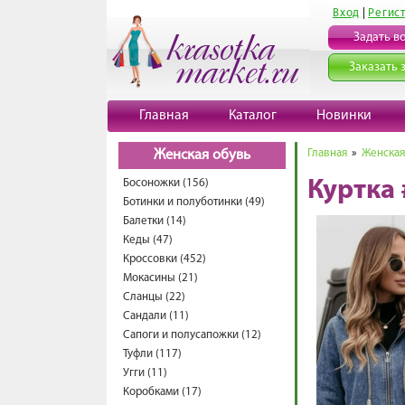
Вход
|
Регис
Задать в
Заказать 
Главная
Каталог
Новинки
Главная
»
Женская
Женская обувь
Босоножки (156)
Куртка
Ботинки и полуботинки (49)
Балетки (14)
Кеды (47)
Кроссовки (452)
Мокасины (21)
Сланцы (22)
Сандали (11)
Сапоги и полусапожки (12)
Туфли (117)
Угги (11)
Коробками (17)