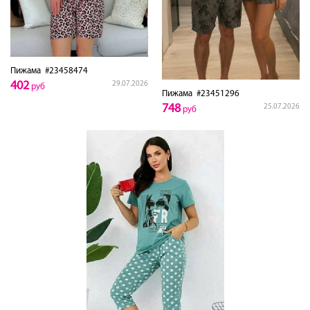
Пижама
#23458474
402
29.07.2026
руб
Пижама
#23451296
748
25.07.2026
руб