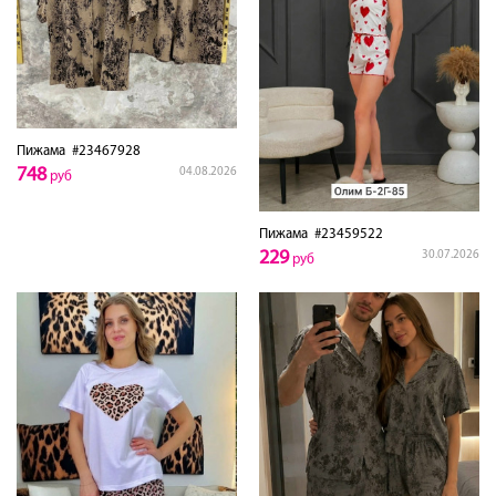
Пижама
#23467928
748
04.08.2026
руб
Пижама
#23459522
229
30.07.2026
руб