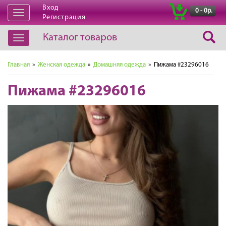
Вход
|
0 - 0р.
Открыть
Регистрация
навигацию
Каталог товаров
Открыть
навигацию
Главная
»
Женская одежда
»
Домашняя одежда
» Пижама #23296016
Пижама #23296016