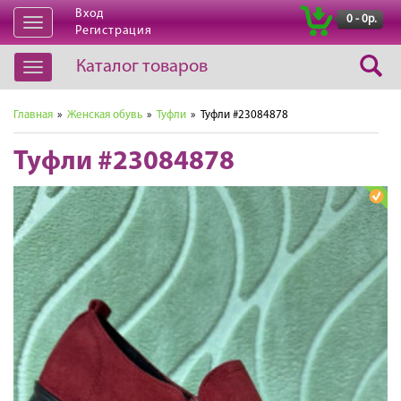
Вход
|
0 - 0р.
Открыть
Регистрация
навигацию
Каталог товаров
Открыть
навигацию
Главная
»
Женская обувь
»
Туфли
» Туфли #23084878
Туфли #23084878