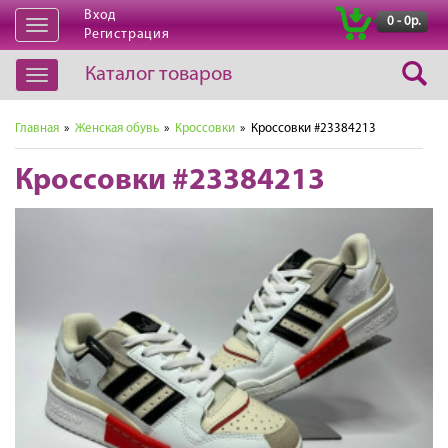
Вход
|
0 - 0р.
Открыть
Регистрация
навигацию
Каталог товаров
Открыть
навигацию
Главная
»
Женская обувь
»
Кроссовки
» Кроссовки #23384213
Кроссовки #23384213