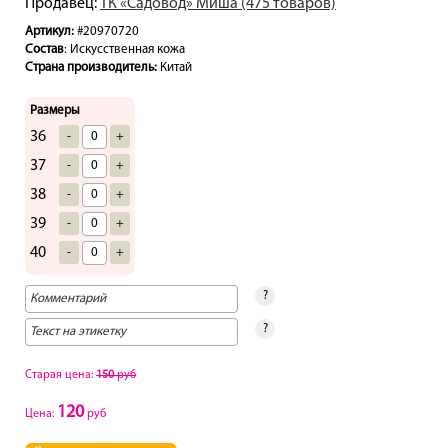
Продавец:
ТК «Садовод» Миша (475 товаров)
Артикул:
#20970720
Состав
: Искусственная кожа
Страна производитель:
Китай
Размеры
36
-
+
37
-
+
38
-
+
39
-
+
40
-
+
?
?
Старая цена:
150
руб
120
Цена:
руб