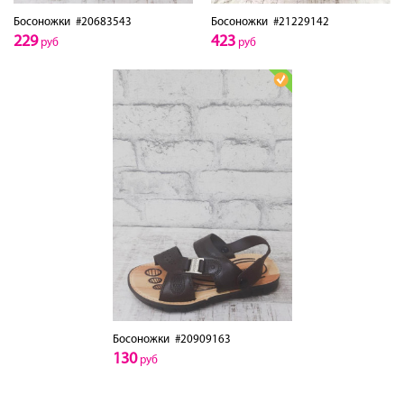
Босоножки
#20683543
Босоножки
#21229142
229
423
руб
руб
Босоножки
#20909163
130
руб