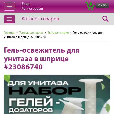
Вход
|
0 - 0р.
Открыть
Регистрация
навигацию
Каталог товаров
Открыть
навигацию
Главная
»
Товары для дома
»
Бытовая химия
» Гель-освежитель для
унитаза в шприце #23086740
Гель-освежитель для
унитаза в шприце
#23086740