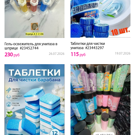
Таблетки для чистки
Гель-освежитель для унитаза в
унитаза
#23443297
шприце
#23452744
115
230
19.07.2026
26.07.2026
руб
руб