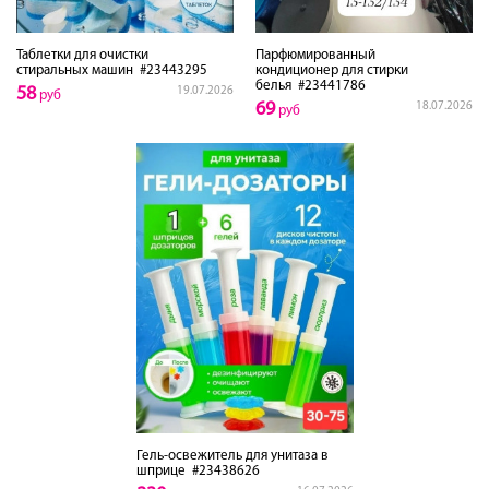
Таблетки для очистки
Парфюмированный
стиральных машин
#23443295
кондиционер для стирки
белья
#23441786
58
19.07.2026
руб
69
18.07.2026
руб
Гель-освежитель для унитаза в
шприце
#23438626