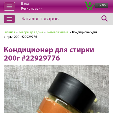
Вход
|
0 - 0р.
Открыть
Регистрация
навигацию
Каталог товаров
Открыть
навигацию
Главная
»
Товары для дома
»
Бытовая химия
» Кондиционер для
стирки 200г #22929776
Кондиционер для стирки
200г #22929776