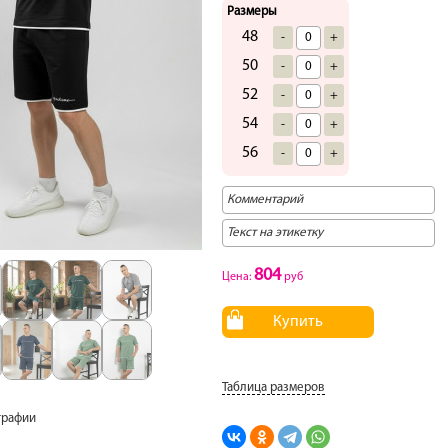
Размеры
48
-
+
50
-
+
52
-
+
54
-
+
56
-
+
804
Цена:
руб
Купить
Таблица размеров
графии