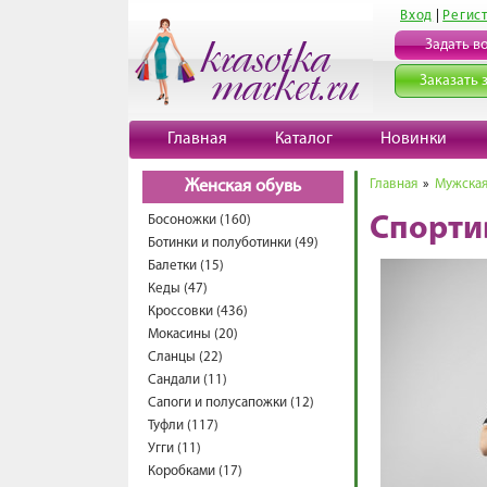
Вход
|
Регис
Задать в
Заказать 
Главная
Каталог
Новинки
Главная
»
Мужская
Женская обувь
Босоножки (160)
Спорти
Ботинки и полуботинки (49)
Балетки (15)
Кеды (47)
Кроссовки (436)
Мокасины (20)
Сланцы (22)
Сандали (11)
Сапоги и полусапожки (12)
Туфли (117)
Угги (11)
Коробками (17)