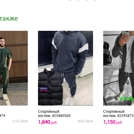
также
Спортивный
Спортивный
474
костюм
#23460560
костюм
#2345875
1,840
1,150
31.07.2026
30.07.2026
руб
руб