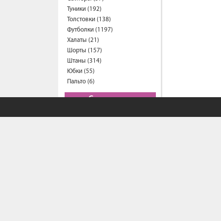
Туники (192)
Толстовки (138)
Футболки (1197)
Халаты (21)
Шорты (157)
Штаны (314)
Юбки (55)
Пальто (6)
Спецодежда
Медицинская одежда (24)
Мужская одежда
Бейсболки (107)
Брюки (95)
Водолазки (19)
Ветровки (11)
Домашняя одежда (2)
Джинсы (18)
Жилеты (22)
Кофты (54)