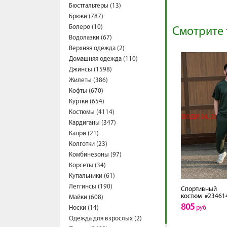
Бюстгальтеры (13)
Брюки (787)
Болеро (10)
Смотрите 
Водолазки (67)
Верхняя одежда (2)
Домашняя одежда (110)
Джинсы (1598)
Жилеты (386)
Кофты (670)
Куртки (654)
Костюмы (4114)
Кардиганы (347)
Капри (21)
Колготки (23)
Комбинезоны (97)
Корсеты (34)
Купальники (61)
Леггинсы (190)
Спортивный
костюм
#23461
Майки (608)
805
Носки (14)
руб
Одежда для взрослых (2)