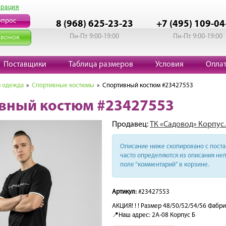
трация
опрос
8 (968) 625-23-23
+7 (495) 109-04
Пн-Пт 9:00-19:00
Пн-Пт 9:00-19:00
звонок
Поставщики
Таблица размеров
Условия
Опла
 одежда
»
Спортивные костюмы
» Спортивный костюм #23427553
вный костюм #23427553
Продавец:
ТК «Садовод» Корпус.
Описание ниже скопировано с поста 
часто определяются из описания неп
поле “комментарий” в корзине.
Артикул:
#23427553
АКЦИЯ! ! ! Размер 48/50/52/54/56 Фабри
📍Наш адрес: 2А-08 Корпус Б