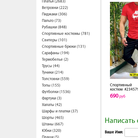
Платья (2683)
Ветровки (222)
Пиджаки (306)
Пальто (73)
Рубашки (848)
Спортивные костюмы (781)
Свитеры (101)
Спортивные брюки (131)
Сарафаны (194)
Термобелье (2)
Трусы (44)
Туники (214)
Толстовки (559)
Спортивный
Топы (155)
костюм
#23457
Футболки (1536)
690
руб
Фартуки (3)
Халаты (42)
Шарфы и платки (37)
Шорты (465)
Написать 
Штаны (667)
Юбки (320)
Ваше Имя:
Плащи (5)