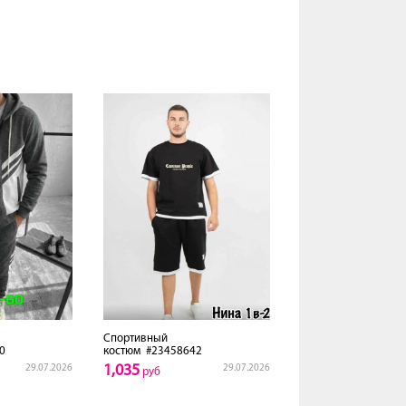
Спортивный
0
костюм
#23458642
1,035
29.07.2026
29.07.2026
руб