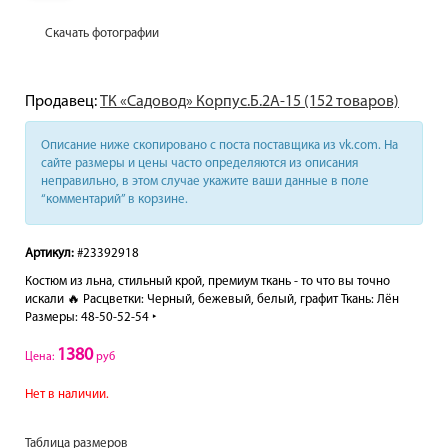
Скачать фотографии
Продавец:
ТК «Садовод» Корпус.Б.2А-15 (152 товаров)
Описание ниже скопировано с поста поставщика из vk.com. На
сайте размеры и цены часто определяются из описания
неправильно, в этом случае укажите ваши данные в поле
“комментарий” в корзине.
Артикул:
#23392918
Костюм из льна, стильный крой, премиум ткань - то что вы точно
искали 🔥 Расцветки: Черный, бежевый, белый, графит Ткань: Лён
Размеры: 48-50-52-54 ‣
1380
Цена:
руб
Нет в наличии.
Таблица размеров