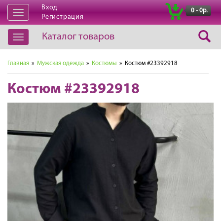
Вход
|
0 - 0р.
Открыть
Регистрация
навигацию
Каталог товаров
Открыть
навигацию
Главная
»
Мужская одежда
»
Костюмы
» Костюм #23392918
Костюм #23392918