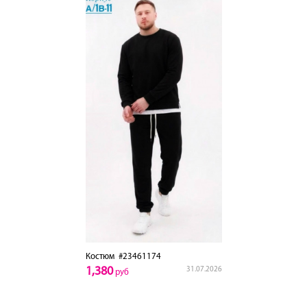
Костюм
#23461174
1,380
31.07.2026
руб