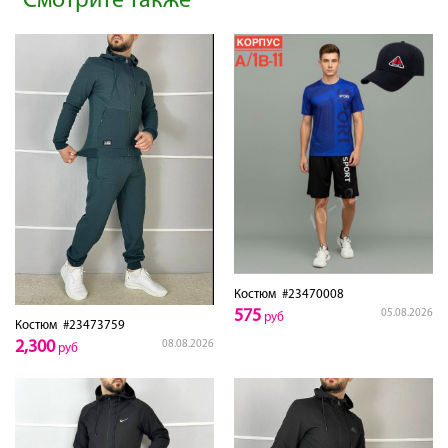
Смотрите также
Костюм
#23470008
575
05.08.2026
руб
Костюм
#23473759
2,300
08.08.2026
руб