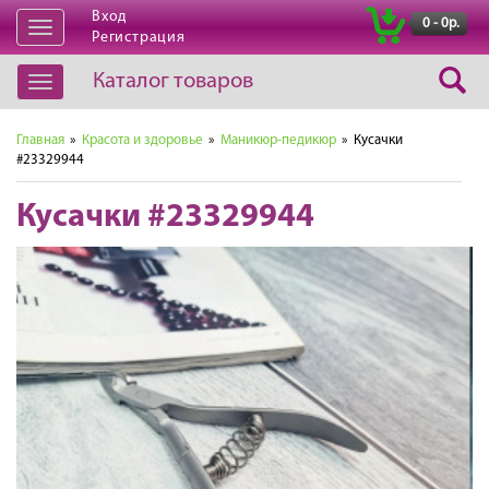
Вход
|
0 - 0р.
Открыть
Регистрация
навигацию
Каталог товаров
Открыть
навигацию
Главная
»
Красота и здоровье
»
Маникюр-педикюр
» Кусачки
#23329944
Кусачки #23329944