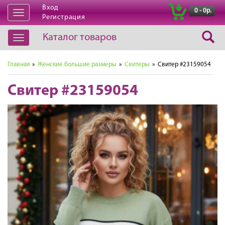
Вход
|
0 - 0р.
Открыть
Регистрация
навигацию
Каталог товаров
Открыть
навигацию
Главная
»
Женские большие размеры
»
Свитеры
» Свитер #23159054
Свитер #23159054