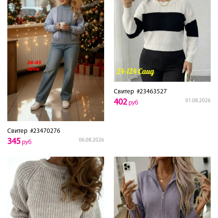
Свитер
#23463527
402
01.08.2026
руб
Свитер
#23470276
345
06.08.2026
руб