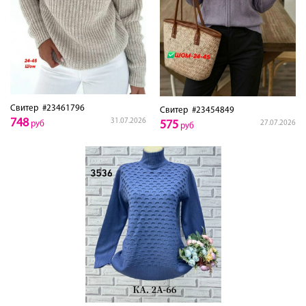
Свитер
#23461796
Свитер
#23454849
748
31.07.2026
575
27.07.2026
руб
руб