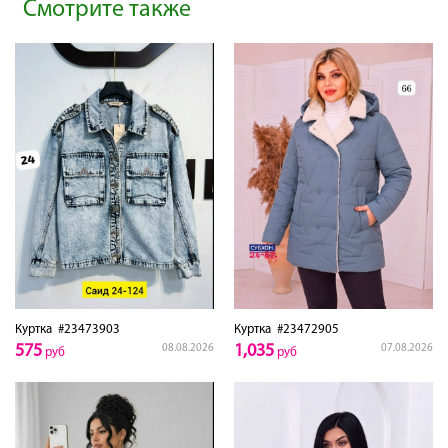
Смотрите также
Куртка
#23473903
Куртка
#23472905
575
1,035
08.08.2026
07.08.2026
руб
руб