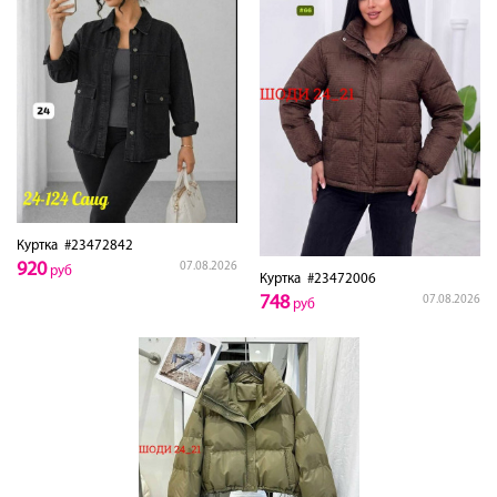
Куртка
#23472842
920
07.08.2026
руб
Куртка
#23472006
748
07.08.2026
руб