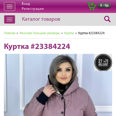
Вход
|
0 - 0р.
Открыть
Регистрация
навигацию
Каталог товаров
Открыть
навигацию
Главная
»
Женские большие размеры
»
Куртки
» Куртка #23384224
Куртка #23384224