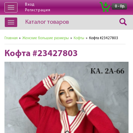
Вход
|
0 - 0р.
Открыть
Регистрация
навигацию
Каталог товаров
Открыть
навигацию
Главная
»
Женские большие размеры
»
Кофты
» Кофта #23427803
Кофта #23427803