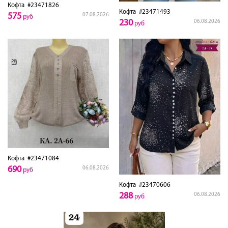
Кофта
#23471826
Кофта
#23471493
575
07.08.2026
руб
230
06.08.2026
руб
Кофта
#23471084
690
06.08.2026
руб
Кофта
#23470606
288
06.08.2026
руб