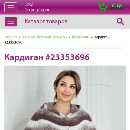
Вход
|
0 - 0р.
Открыть
Регистрация
навигацию
Каталог товаров
Открыть
навигацию
Главная
»
Женские большие размеры
»
Кардиганы
» Кардиган
#23353696
Кардиган #23353696