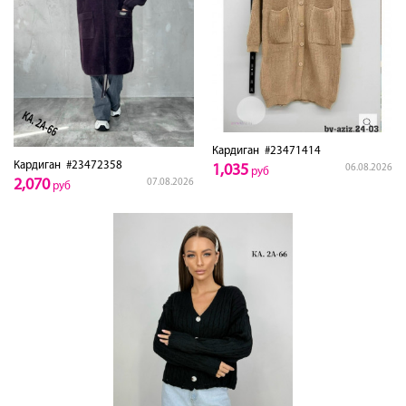
Кардиган
#23471414
Кардиган
#23472358
1,035
06.08.2026
руб
2,070
07.08.2026
руб