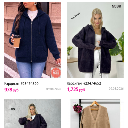
Кардиган
#23474652
Кардиган
#23474820
1,725
978
09.08.2026
09.08.2026
руб
руб