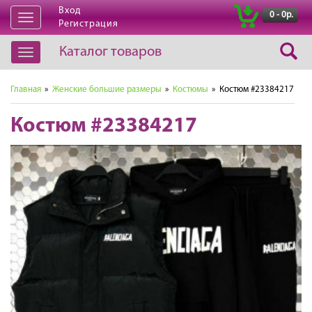
Вход
|
0 - 0р.
Открыть
Регистрация
навигацию
Каталог товаров
Открыть
навигацию
Главная
»
Женские большие размеры
»
Костюмы
» Костюм #23384217
Костюм #23384217