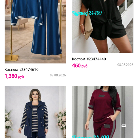
Костюм
#23474440
460
08.08.2026
руб
Костюм
#23474610
1,380
09.08.2026
руб