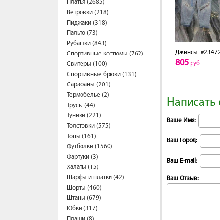
Платья (2685)
Ветровки (218)
Пиджаки (318)
Пальто (73)
Рубашки (843)
Джинсы
#2347
Спортивные костюмы (762)
805
руб
Свитеры (100)
Спортивные брюки (131)
Сарафаны (201)
Термобелье (2)
Написать 
Трусы (44)
Туники (221)
Ваше Имя:
Толстовки (575)
Топы (161)
Ваш Город:
Футболки (1560)
Фартуки (3)
Ваш E-mail:
Халаты (15)
Шарфы и платки (42)
Ваш Отзыв:
Шорты (460)
Штаны (679)
Юбки (317)
Плащи (8)