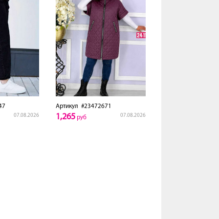
47
Артикул
#23472671
1,265
07.08.2026
07.08.2026
руб