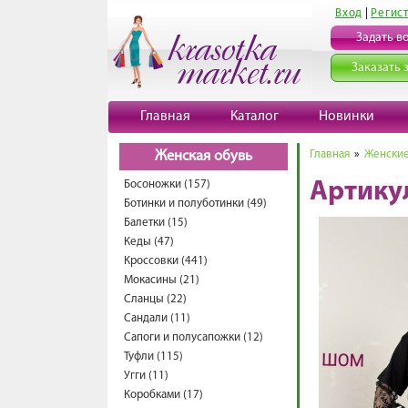
Вход
|
Регис
Задать в
Заказать 
Главная
Каталог
Новинки
Главная
»
Женские
Женская обувь
Босоножки (157)
Артику
Ботинки и полуботинки (49)
Балетки (15)
Кеды (47)
Кроссовки (441)
Мокасины (21)
Сланцы (22)
Сандали (11)
Сапоги и полусапожки (12)
Туфли (115)
Угги (11)
Коробками (17)