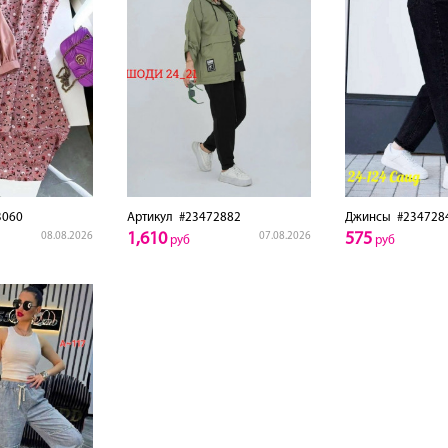
3060
Артикул
#23472882
Джинсы
#234728
1,610
575
08.08.2026
07.08.2026
руб
руб