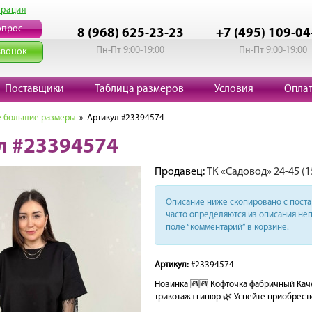
трация
опрос
8 (968) 625-23-23
+7 (495) 109-04
Пн-Пт 9:00-19:00
Пн-Пт 9:00-19:00
звонок
Поставщики
Таблица размеров
Условия
Опла
 большие размеры
» Артикул #23394574
л #23394574
Продавец:
ТК «Садовод» 24-45 (
Описание ниже скопировано с поста 
часто определяются из описания неп
поле “комментарий” в корзине.
Артикул:
#23394574
Новинка 🆕🆕 Кофточка фабричный Каче
трикотаж+гипюр 🌿 Успейте приобрести 