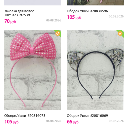
Заколка для волос
Ободок Ушки
#20834596
1шт
#23197539
105
06.08.2026
руб
70
06.08.2026
руб
Ободок Ушки
#20816073
Ободок Ушки
#20816069
105
66
06.08.2026
06.08.2026
руб
руб