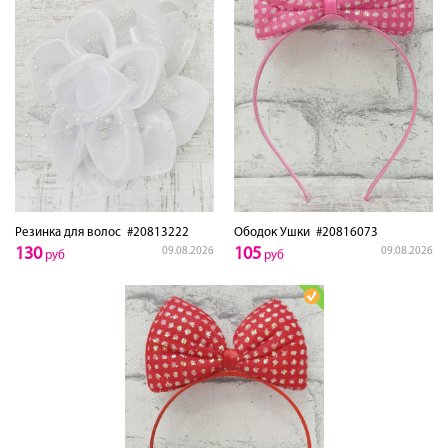
Резинка для волос
#20813222
Ободок Ушки
#20816073
130
105
09.08.2026
09.08.2026
руб
руб