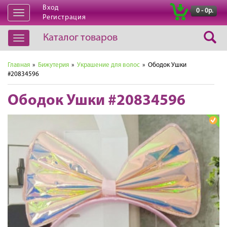
Вход
|
0 - 0р.
Открыть
Регистрация
навигацию
Каталог товаров
Открыть
навигацию
Главная
»
Бижутерия
»
Украшение для волос
» Ободок Ушки
#20834596
Ободок Ушки #20834596