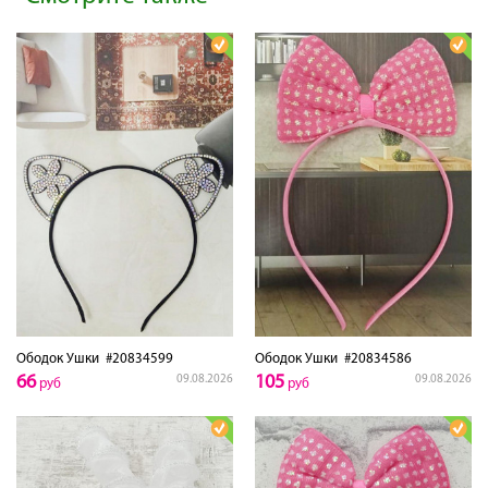
Ободок Ушки
#20834599
Ободок Ушки
#20834586
66
105
09.08.2026
09.08.2026
руб
руб