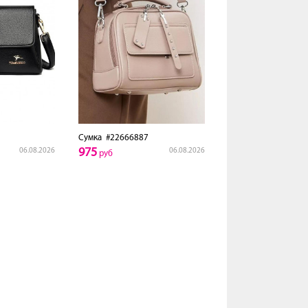
Сумка
#22666887
975
06.08.2026
06.08.2026
руб