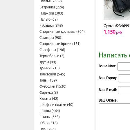
Платья (2689)
Ветровки (224)
Пиджаки (303)
Пальто (69)
Рубашки (848)
Сумка
#234699
1,150
Спортивные костюмы (804)
руб
Свитеры (98)
Спортивные брюки (131)
Сарафаны (196)
Написать 
Термобелье (2)
Трусы (44)
Ваше Имя:
Туники (213)
Толстовки (545)
Ваш Город:
Топы (159)
Футболки (1530)
Ваш E-mail:
Фартуки (3)
Халаты (42)
Ваш Отзыв:
Шарфы и платки (40)
Шорты (464)
Штаны (663)
Юбки (318)
Плащи (6)