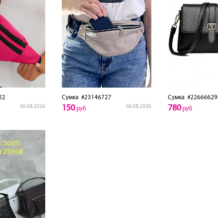
22
Сумка
#23146727
Сумка
#22666629
150
780
06.08.2026
06.08.2026
руб
руб