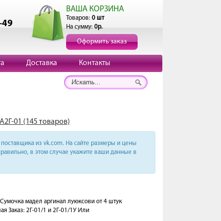
ВАША КОРЗИНА
Товаров:
0 шт
-49
На сумму:
0р.
Оформить заказ
та
Доставка
Контакты
А2Г-01 (145 товаров)
поставщика из vk.com. На сайте размеры и цены
равильно, в этом случае укажите ваши данные в
умочка мадел аргинал луюксови от 4 штук
я Заказ: 2Г-01/1 и 2Г-01/1У Или