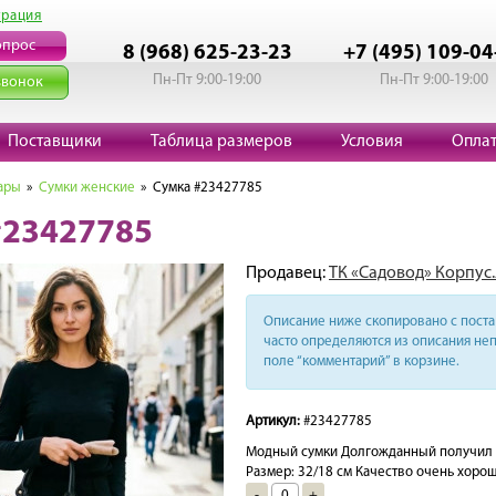
трация
опрос
8 (968) 625-23-23
+7 (495) 109-04
Пн-Пт 9:00-19:00
Пн-Пт 9:00-19:00
звонок
Поставщики
Таблица размеров
Условия
Опла
ары
»
Сумки женские
» Сумка #23427785
#23427785
Продавец:
ТК «Садовод» Корпус.
Описание ниже скопировано с поста 
часто определяются из описания неп
поле “комментарий” в корзине.
Артикул:
#23427785
Модный сумки Долгожданный получил С
Размер: 32/18 см Качество очень хороша
-
+