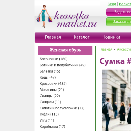
Вход
|
Регис
Задать в
Заказать 
Главная
Каталог
Новинки
Главная
»
Аксессу
Женская обувь
Босоножки (160)
Сумка 
Ботинки и полуботинки (49)
Балетки (15)
Кеды (47)
Кроссовки (432)
Мокасины (21)
Сланцы (22)
Сандали (11)
Сапоги и полусапожки (12)
Туфли (115)
Угги (11)
Коробками (17)