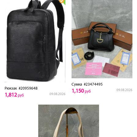
Сумка
#23474495
Рюкзак
#20959648
1,150
09.08.2026
руб
1,812
09.08.2026
руб