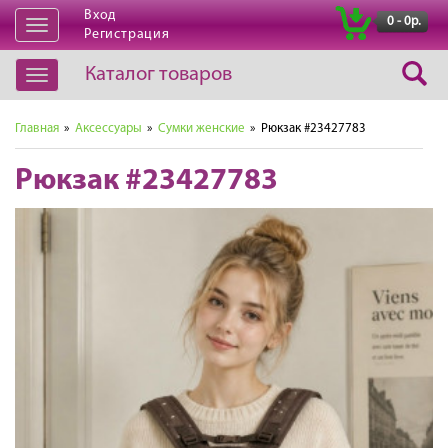
Вход
|
0 - 0р.
Открыть
Регистрация
навигацию
Каталог товаров
Открыть
навигацию
Главная
»
Аксессуары
»
Сумки женские
» Рюкзак #23427783
Рюкзак #23427783