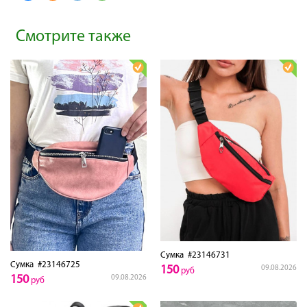
Смотрите также
Сумка
#23146731
Сумка
#23146725
150
09.08.2026
руб
150
09.08.2026
руб